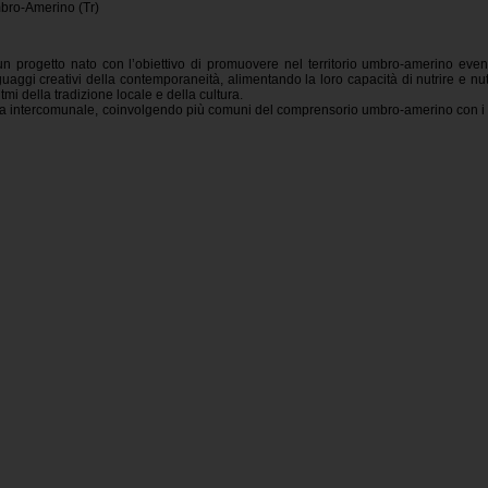
bro-Amerino (Tr)
n progetto nato con l’obiettivo di promuovere nel territorio umbro-amerino event
uaggi creativi della contemporaneità, alimentando la loro capacità di nutrire e nut
tmi della tradizione locale e della cultura.
rea intercomunale, coinvolgendo più comuni del comprensorio umbro-amerino con i 