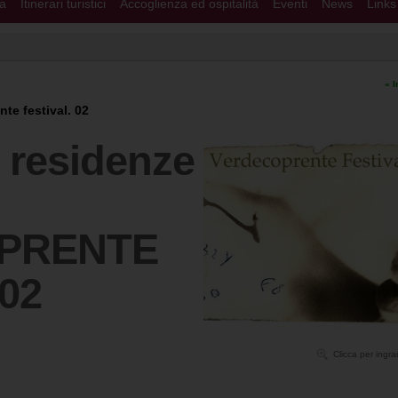
ra
Itinerari turistici
Accoglienza ed ospitalità
Eventi
News
Links
« I
te festival. 02
esidenze
PRENTE
02
Clicca per ingra