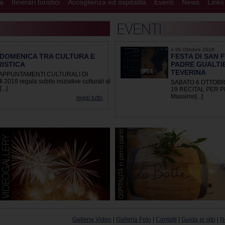
ra
Itinerari turistici
Accoglienza ed ospitalità
Eventi
News
Links
il
06 Ottobre 2018
 DOMENICA TRA CULTURA E
FESTA DI SAN 
ISTICA
PADRE GUALTI
TEVERINA
N APPUNTAMENTI CULTURALI DI
9 regala subito iniziative culturali al
SABATO 6 OTTOBRE 
..]
19 RECITAL PER PIA
Massimo[...]
leggi tutto
Galleria Video
|
Galleria Foto
|
Contatti
|
Guida al sito
|
N